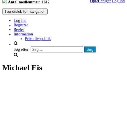
Opret bruger
Log ind
Antal medlemmer: 1612
Tænd/sluk for navigation
Log ind
Registrer
Regler
Information
Privatlivspolitik
Søg efter:
Michael Eis