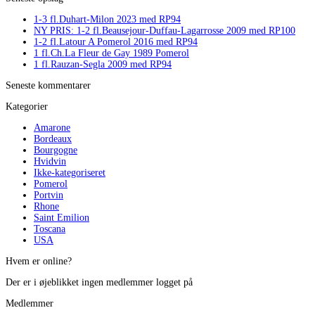
1-3 fl.Duhart-Milon 2023 med RP94
NY PRIS: 1-2 fl.Beausejour-Duffau-Lagarrosse 2009 med RP100
1-2 fl.Latour A Pomerol 2016 med RP94
1 fl.Ch.La Fleur de Gay 1989 Pomerol
1 fl.Rauzan-Segla 2009 med RP94
Seneste kommentarer
Kategorier
Amarone
Bordeaux
Bourgogne
Hvidvin
Ikke-kategoriseret
Pomerol
Portvin
Rhone
Saint Emilion
Toscana
USA
Hvem er online?
Der er i øjeblikket ingen medlemmer logget på
Medlemmer