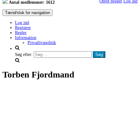
Opret bruger
Log ind
Antal medlemmer: 1612
Tænd/sluk for navigation
Log ind
Registrer
Regler
Information
Privatlivspolitik
Søg efter:
Torben Fjordmand