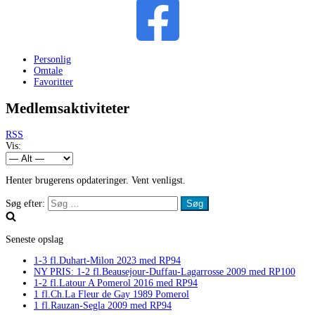
Personlig
Omtale
Favoritter
Medlemsaktiviteter
RSS
Vis:
Henter brugerens opdateringer. Vent venligst.
Søg efter:
Seneste opslag
1-3 fl.Duhart-Milon 2023 med RP94
NY PRIS: 1-2 fl.Beausejour-Duffau-Lagarrosse 2009 med RP100
1-2 fl.Latour A Pomerol 2016 med RP94
1 fl.Ch.La Fleur de Gay 1989 Pomerol
1 fl.Rauzan-Segla 2009 med RP94