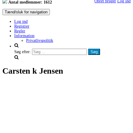
Opret bruger
Log ind
Antal medlemmer: 1612
Tænd/sluk for navigation
Log ind
Registrer
Regler
Information
Privatlivspolitik
Søg efter:
Carsten k Jensen