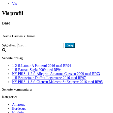
Vis
Vis profil
Base
Name
Carsten k Jensen
Søg efter:
Seneste opslag
1-2 fl.Latour A Pomerol 2016 med RP94
1 fl.Rauzan-Segla 2009 med RP94
NY PRIS: 1-2 fl.Allegrini Amarone Classico 2009 med RP93
1 fl,Beausejour-Duffau-Lagarrosse 2016 med RP97
NY PRIS: 1-3 fl.Chateau Malescot St.Exupery 2016 med RP95
Seneste kommentarer
Kategorier
Amarone
Bordeaux
Hvidvin