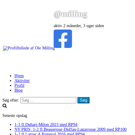
@milling
aktiv 2 måneder, 3 uger siden
Hjem
Aktivitet
Profil
Blog
Søg efter:
Seneste opslag
1-3 fl.Duhart-Milon 2023 med RP94
NY PRIS: 1-2 fl.Beausejour-Duffau-Lagarrosse 2009 med RP100
1-2 fl.Latour A Pomerol 2016 med RP94