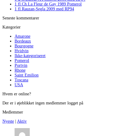
1 fl.Ch.La Fleur de Gay 1989 Pomerol
1 fl.Rauzan-Segla 2009 med RP94
Seneste kommentarer
Kategorier
Amarone
Bordeaux
Bourgogne
Hvidvin
Ikke-kategoriseret
Pomerol
Portvin
Rhone
Saint Emilion
Toscana
USA
Hvem er online?
Der er i øjeblikket ingen medlemmer logget på
Medlemmer
Nyeste
|
Aktiv