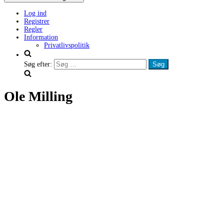
Log ind
Registrer
Regler
Information
Privatlivspolitik
Søg efter:
Ole Milling