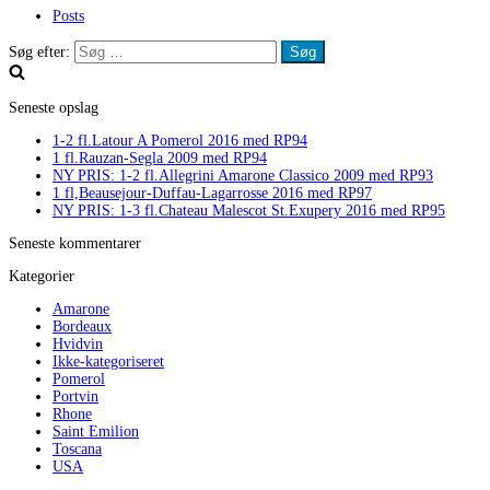
Posts
Søg efter:
Seneste opslag
1-2 fl.Latour A Pomerol 2016 med RP94
1 fl.Rauzan-Segla 2009 med RP94
NY PRIS: 1-2 fl.Allegrini Amarone Classico 2009 med RP93
1 fl,Beausejour-Duffau-Lagarrosse 2016 med RP97
NY PRIS: 1-3 fl.Chateau Malescot St.Exupery 2016 med RP95
Seneste kommentarer
Kategorier
Amarone
Bordeaux
Hvidvin
Ikke-kategoriseret
Pomerol
Portvin
Rhone
Saint Emilion
Toscana
USA