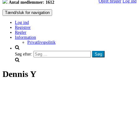
Opret bruger
Log ind
Antal medlemmer: 1612
Tænd/sluk for navigation
Log ind
Registrer
Regler
Information
Privatlivspolitik
Søg efter:
Dennis Y